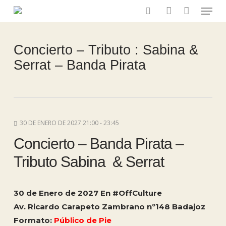
Menu
Skip
to
search
account
main
content
Concierto – Tributo : Sabina &
Serrat – Banda Pirata
30 DE ENERO DE 2027 21:00 - 23:45
Concierto – Banda Pirata –
Tributo Sabina & Serrat
30 de Enero de 2027 En #OffCulture
Av. Ricardo Carapeto Zambrano nº148 Badajoz
Formato:
Público de Pie