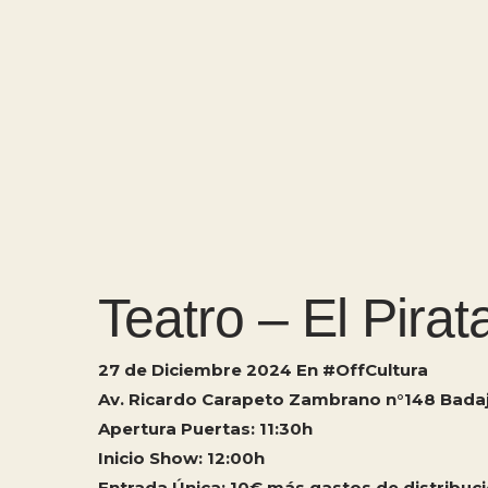
Hit enter to search or ESC to close
Teatro – El Pira
27 de Diciembre 2024 En #OffCultura
Av. Ricardo Carapeto Zambrano n°148 Bada
Apertura Puertas: 11:30h
Inicio Show: 12:00h
Entrada Única: 10€ más gastos de distribuc