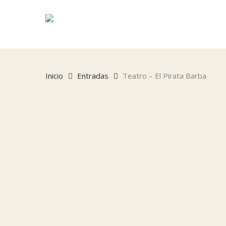
Skip
to
main
content
Inicio
Entradas
Teatro – El Pirata Barba