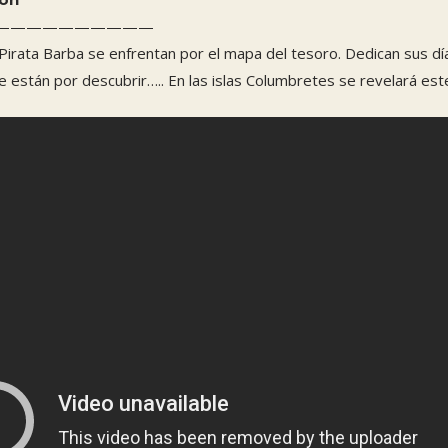
——————————
irata Barba se enfrentan por el mapa del tesoro. Dedican sus día
están por descubrir….. En las islas Columbretes se revelará est