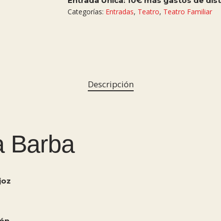
Entrada Única: 10€ más gastos de dist
Categorías:
Entradas
,
Teatro
,
Teatro Familiar
Descripción
ta Barba
joz
ión