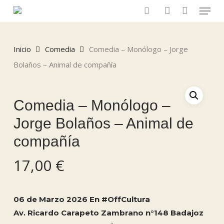
Menu
Skip
to
search
account
main
content
Inicio
Comedia
Comedia – Monólogo – Jorge
Bolaños – Animal de compañía
Comedia – Monólogo –
Jorge Bolaños – Animal de
compañía
17,00
€
06 de Marzo 2026 En #OffCultura
Av. Ricardo Carapeto Zambrano n°148 Badajoz