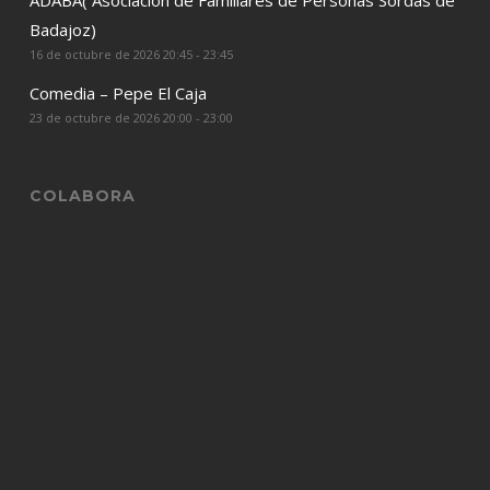
ADABA( Asociacion de Familiares de Personas Sordas de
Badajoz)
16 de octubre de 2026 20:45 - 23:45
Comedia – Pepe El Caja
23 de octubre de 2026 20:00 - 23:00
COLABORA