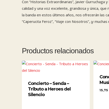
Con “Historias Extraordinarias”, Javier Gurruchaga
calidad y una voz excelente, grandiosa y única, qu
la banda en estos últimos años, nos ofrecerán las 
“Caperucita Feroz”, “Viaje con Nosotros”, ¡y muchas
INFORMACIÓN LEGAL
PRÓXI
Productos relacionados
Contacto
Concier
DAVID B
Aviso legal
18 de septi
Términos y condiciones legales
Espectá
Conc
Política de privacidad
Espectác
Mus
Concierto – Senda –
19 de septi
Política de cookies (UE)
Tributo a Heroes del
15,7
Silencio
Conciert
TOUR 20
CONTACTO
15,
3 de octubr