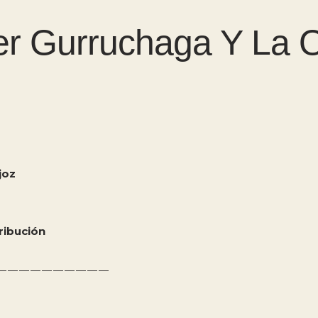
ier Gurruchaga Y La 
joz
ribución
——————————