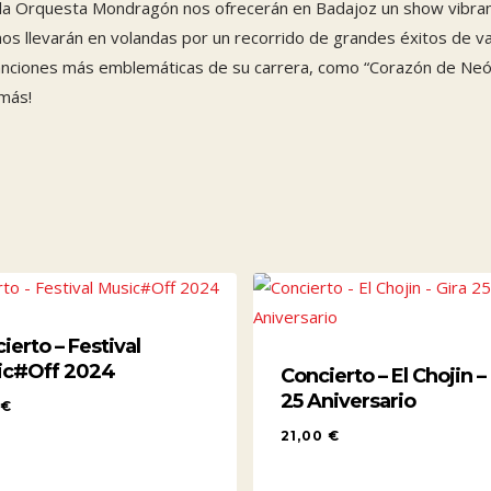
 y la Orquesta Mondragón nos ofrecerán en Badajoz un show vibra
e nos llevarán en volandas por un recorrido de grandes éxitos de
canciones más emblemáticas de su carrera, como “Corazón de Neón”
 más!
MOS EVENTOS
COLABORA
to – BLACK STARS – ( TRIBUTO
OWIE )
embre de 2026 21:00 - 23:45
culo – LAPBROTHERS
ierto – Festival
ulo de Danza
ic#Off 2024
Concierto – El Chojin –
embre de 2026 20:00 - 23:45
25 Aniversario
5
€
o – EL CHOJIN – BALANCE
21,00
€
26 – 2027
75
€
21,00
€
e de 2026 19:45 - 23:45