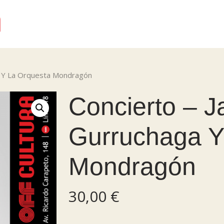
ga Y La Orquesta Mondragón
Concierto – J
Gurruchaga Y
Mondragón
30,00
€