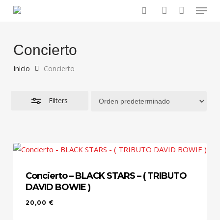
Menu
Skip
to
search
account
Close
main
Filters
content
Concierto
Inicio
Concierto
Filters
Concierto – BLACK STARS – ( TRIBUTO
DAVID BOWIE )
20,00
€