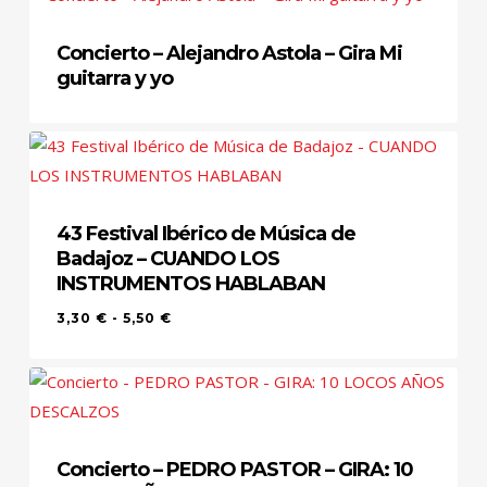
Concierto – Alejandro Astola – Gira Mi
guitarra y yo
43 Festival Ibérico de Música de
Badajoz – CUANDO LOS
INSTRUMENTOS HABLABAN
RANGO
3,30
€
-
5,50
€
DE
PRECIOS:
DESDE
3,30 €
HASTA
5,50 €
Concierto – PEDRO PASTOR – GIRA: 10