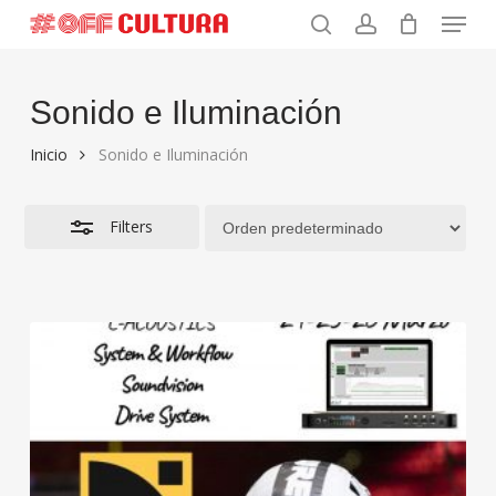
Menu
Skip
to
search
account
Close
main
Filters
content
Sonido e Iluminación
Inicio
Sonido e Iluminación
Filters