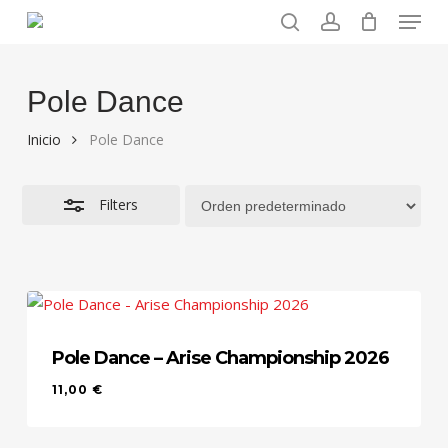
Menu
Skip
to
search
account
Close
main
Filters
content
Pole Dance
Inicio
Pole Dance
Filters
Pole Dance – Arise Championship 2026
11,00
€
11,00
€