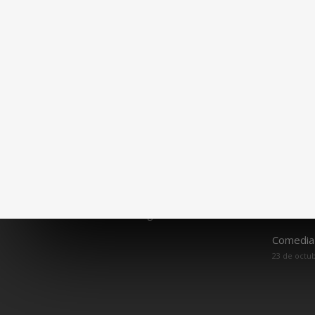
Términos y condiciones legales
Espectá
Política de privacidad
Espectác
19 de septi
Política de cookies (UE)
Conciert
TOUR 20
CONTACTO
3 de octubr
Avenida Ricardo Carapeto Zambrano n°
Conciert
148, 06008 Badajoz (Badajoz), España
Benéfico
(343,94 km)
de Famil
Cómo llegar
Badajoz)
E:
info@salaoff.org
16 de octub
Comedia 
23 de octub