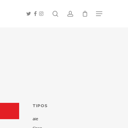
search
account
twitter
facebook
instagram
Menu
TIPOS
aie