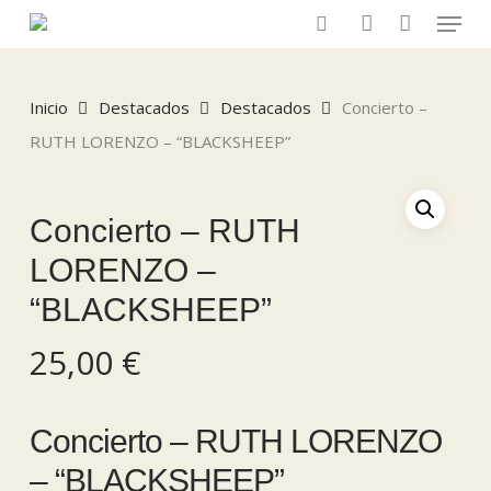
Menu
Skip
to
search
account
main
content
Inicio
Destacados
Destacados
Concierto –
RUTH LORENZO – “BLACKSHEEP”
Concierto – RUTH
LORENZO –
“BLACKSHEEP”
25,00
€
Concierto – RUTH LORENZO
– “BLACKSHEEP”