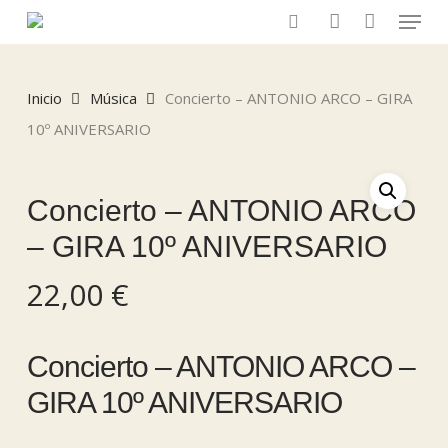
Menu
Skip
to
search
account
main
content
Inicio
Música
Concierto – ANTONIO ARCO – GIRA
10º ANIVERSARIO
Concierto – ANTONIO ARCO
– GIRA 10º ANIVERSARIO
22,00
€
Concierto – ANTONIO ARCO –
GIRA 10º ANIVERSARIO