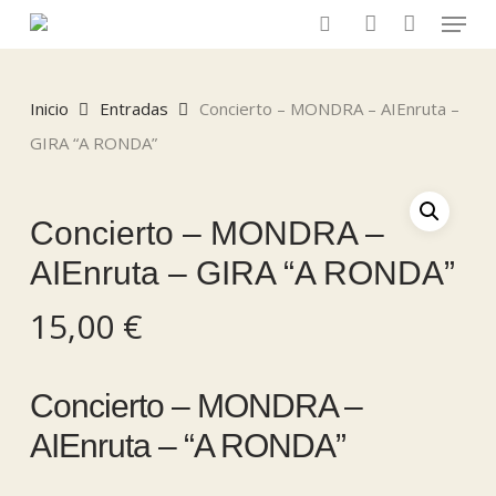
Menu
Skip
to
search
account
main
content
Inicio
Entradas
Concierto – MONDRA – AIEnruta –
GIRA “A RONDA”
Concierto – MONDRA –
AIEnruta – GIRA “A RONDA”
15,00
€
Concierto – MONDRA –
AIEnruta – “A RONDA”