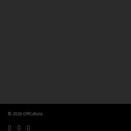
© 2026 OffCultura.
twitter
facebook
instagram