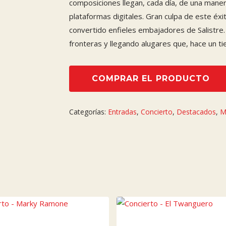
composiciones llegan, cada día, de una maner
plataformas digitales. Gran culpa de este éxi
convertido enfieles embajadores de Salistre. 
fronteras y llegando alugares que, hace un t
COMPRAR EL PRODUCTO
Categorías:
Entradas
,
Concierto
,
Destacados
,
M
MOS EVENTOS
COLABORA
to – BLACK STARS – ( TRIBUTO
OWIE )
embre de 2026 21:00 - 23:45