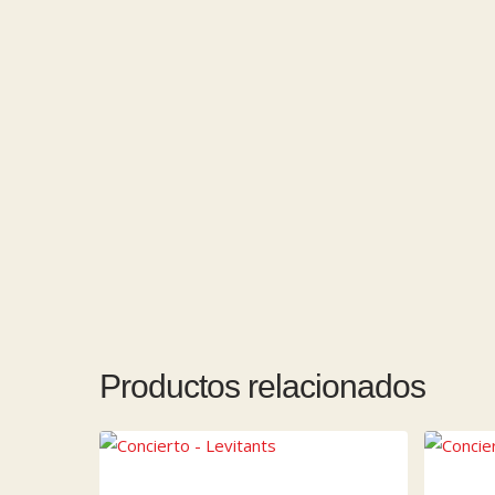
INFORMACIÓN LEGAL
PRÓXI
Productos relacionados
Contacto
Concier
DAVID B
Aviso legal
18 de septi
Términos y condiciones legales