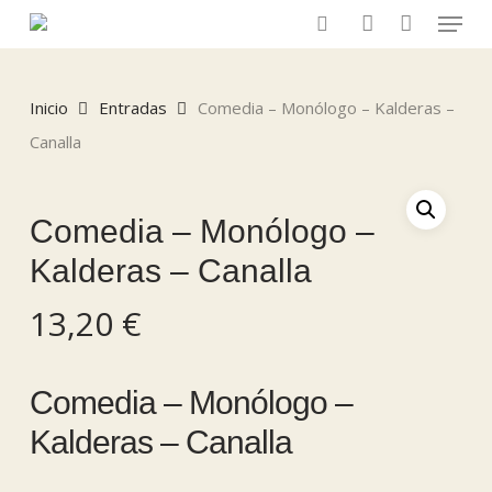
Menu
Skip
to
search
account
main
content
Inicio
Entradas
Comedia – Monólogo – Kalderas –
Canalla
Comedia – Monólogo –
Kalderas – Canalla
13,20
€
Comedia – Monólogo –
Kalderas – Canalla