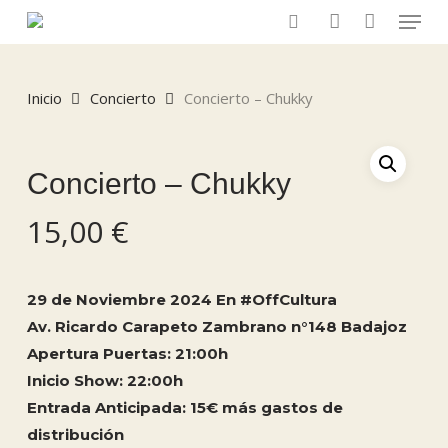
Menu
Skip
to
search
account
main
content
Inicio
Concierto
Concierto – Chukky
Concierto – Chukky
15,00
€
29 de Noviembre 2024 En #OffCultura
Av. Ricardo Carapeto Zambrano n°148 Badajoz
Apertura Puertas: 21:00h
Inicio Show: 22:00h
Entrada Anticipada: 15€ más gastos de
distribución