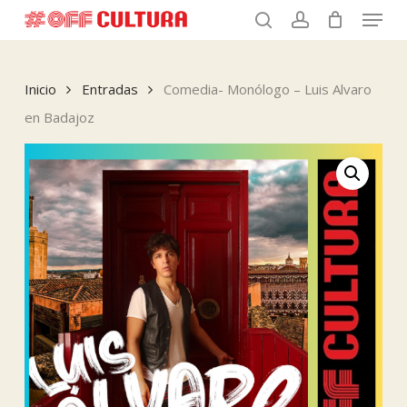
Menu
Skip
to
search
account
Close
main
Menu
content
Inicio
Entradas
Comedia- Monólogo – Luis Alvaro
en Badajoz