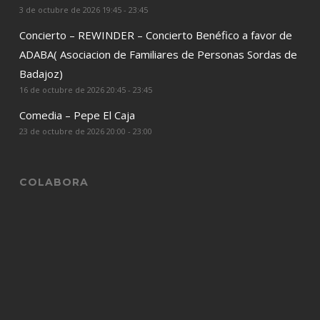
3 de octubre de 2026 19:45 - 23:45
Concierto – REWINDER – Concierto Benéfico a favor de
ADABA( Asociacion de Familiares de Personas Sordas de
Badajoz)
16 de octubre de 2026 20:45 - 23:45
Comedia – Pepe El Caja
23 de octubre de 2026 20:00 - 23:00
COLABORA