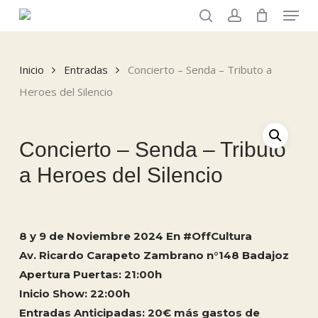
Menu
Skip
to
search
account
main
content
Inicio
Entradas
Concierto – Senda – Tributo a
Heroes del Silencio
Concierto – Senda – Tributo
a Heroes del Silencio
8 y 9 de Noviembre 2024 En #OffCultura
Av. Ricardo Carapeto Zambrano n°148 Badajoz
Apertura Puertas: 21:00h
Inicio Show: 22:00h
Entradas Anticipadas: 20€ más gastos de