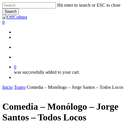
Skip
Hit enter to search or ESC to close
to
Search
main
Close
content
Search
search
account
0
Menu
twitter
facebook
instagram
search
account
0
was successfully added to your cart.
Menu
Inicio
Teatro
Comedia – Monólogo – Jorge Santos – Todos Locos
Comedia – Monólogo – Jorge
Santos – Todos Locos