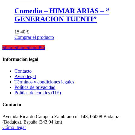
Comedia – HIMAR ARIAS – ”
GENERACION TUENTI”
15,40
€
Comprar el producto
Share
Share
Share
Share
Pin
Información legal
Contacto
Aviso legal
Términos y condiciones legales
Política de privacidad
Política de cookies (UE)
Contacto
Avenida Ricardo Carapeto Zambrano n° 148, 06008 Badajoz
(Badajoz), España (343,94 km)
Cómo llegar