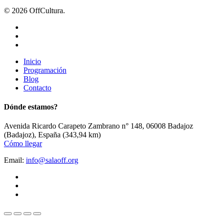
© 2026 OffCultura.
twitter
facebook
instagram
Close
Inicio
Menu
Programación
Blog
Contacto
Dónde estamos?
Avenida Ricardo Carapeto Zambrano n° 148, 06008 Badajoz
(Badajoz), España (343,94 km)
Cómo llegar
Email:
info@salaoff.org
twitter
facebook
instagram