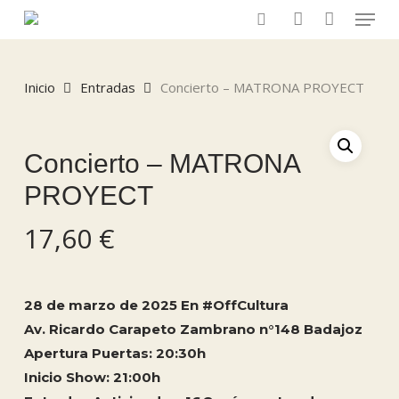
Menu
Skip
to
search
account
main
content
Inicio
Entradas
Concierto – MATRONA PROYECT
Concierto – MATRONA
PROYECT
17,60
€
28 de marzo de 2025 En #OffCultura
Av. Ricardo Carapeto Zambrano n°148 Badajoz
Apertura Puertas: 20:30h
Inicio Show: 21:00h