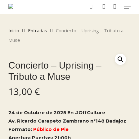
Menu
Skip
to
search
account
main
content
Inicio
Entradas
Concierto – Uprising – Tributo a
Muse
Concierto – Uprising –
Tributo a Muse
13,00
€
24 de Octubre de 2025 En #OffCulture
Av. Ricardo Carapeto Zambrano nº148 Badajoz
Formato:
Público de Pie
Apertura Puertas: 21:00h