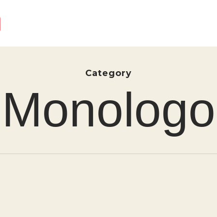
Category
Monologo