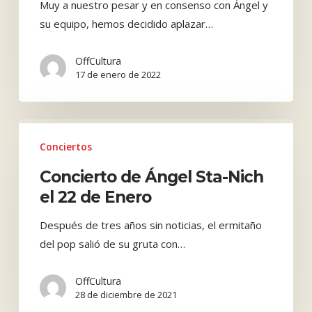
Muy a nuestro pesar y en consenso con Ángel y
Stanich
su equipo, hemos decidido aplazar…
al
18
OffCultura
de
17 de enero de 2022
Marzo
Concierto
de
Conciertos
Ángel
Concierto de Ángel Sta-Nich
Sta-
el 22 de Enero
Nich
el
Después de tres años sin noticias, el ermitaño
22
del pop salió de su gruta con…
de
Enero
OffCultura
28 de diciembre de 2021