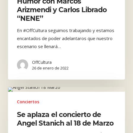
Humor
Humor con Marcos
con
Arizmendi y Carlos Librado
Marcos
“NENE”
Arizmendi
En #OffCultura seguimos trabajando y estamos
y
encantados de poder adelantaros que nuestro
Carlos
escenario se llenará…
Librado
“NENE”
OffCultura
26 de enero de 2022
Se
aplaza
Conciertos
el
Se aplaza el concierto de
concierto
Angel Stanich al 18 de Marzo
de
Angel