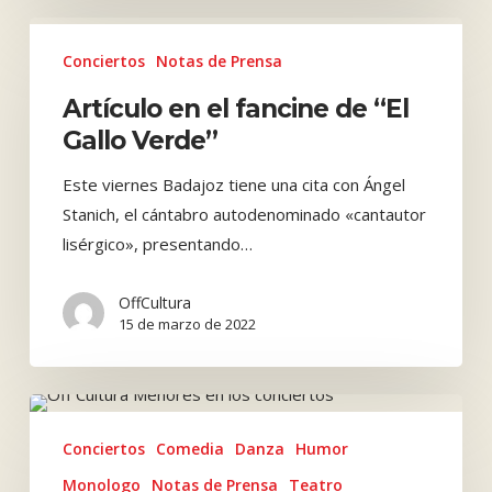
Artículo
en
Conciertos
Notas de Prensa
el
Artículo en el fancine de “El
fancine
Gallo Verde”
de
“El
Este viernes Badajoz tiene una cita con Ángel
Gallo
Stanich, el cántabro autodenominado «cantautor
Verde”
lisérgico», presentando…
OffCultura
15 de marzo de 2022
Menores
y
Conciertos
Comedia
Danza
Humor
la
Monologo
Notas de Prensa
Teatro