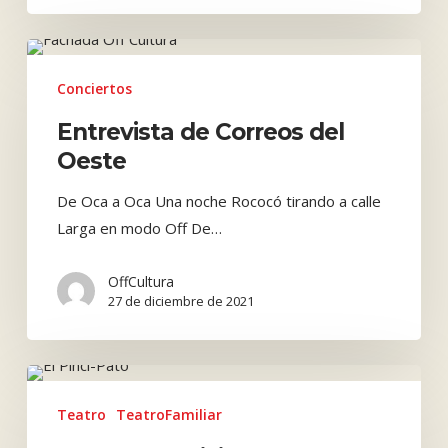
Entrevista
de
Conciertos
Correos
Entrevista de Correos del
del
Oeste
Oeste
De Oca a Oca Una noche Rococó tirando a calle
Larga en modo Off De…
OffCultura
27 de diciembre de 2021
Este
26
Teatro
TeatroFamiliar
de