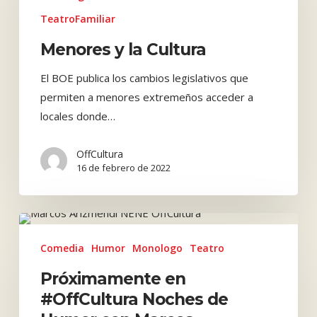
Cultura
TeatroFamiliar
Menores y la Cultura
El BOE publica los cambios legislativos que
permiten a menores extremeños acceder a
locales donde…
OffCultura
16 de febrero de 2022
Próximamente
en
Comedia
Humor
Monologo
Teatro
#OffCultura
Próximamente en
Noches
#OffCultura Noches de
de