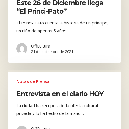
Este 26 de Diciembre llega
Diciembre
“El Princi-Pato”
llega
“El
El Princi- Pato cuenta la historia de un príncipe,
Princi-
un niño de apenas 5 años,…
Pato”
OffCultura
21 de diciembre de 2021
Entrevista
en
Notas de Prensa
el
Entrevista en el diario HOY
diario
HOY
La ciudad ha recuperado la oferta cultural
privada y lo ha hecho de la mano…
OffCultura