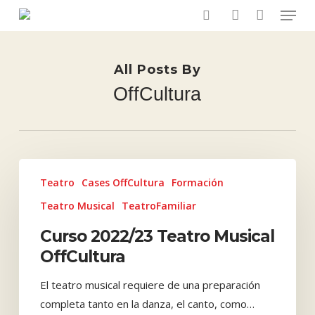
Menu
Skip
to
search
account
main
content
All Posts By
OffCultura
Curso
Teatro
Cases OffCultura
Formación
2022/23
Teatro
Teatro Musical
TeatroFamiliar
Musical
Curso 2022/23 Teatro Musical
OffCultura
OffCultura
El teatro musical requiere de una preparación
completa tanto en la danza, el canto, como…