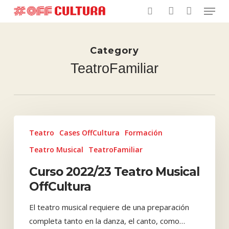
Menu
Skip
to
search
account
main
content
Category
TeatroFamiliar
Curso
Teatro
Cases OffCultura
Formación
2022/23
Teatro
Teatro Musical
TeatroFamiliar
Musical
Curso 2022/23 Teatro Musical
OffCultura
OffCultura
El teatro musical requiere de una preparación
completa tanto en la danza, el canto, como…