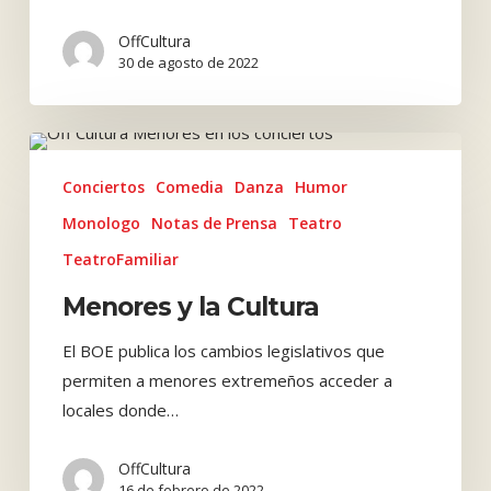
OffCultura
30 de agosto de 2022
Menores
y
Conciertos
Comedia
Danza
Humor
la
Monologo
Notas de Prensa
Teatro
Cultura
TeatroFamiliar
Menores y la Cultura
El BOE publica los cambios legislativos que
permiten a menores extremeños acceder a
locales donde…
OffCultura
16 de febrero de 2022